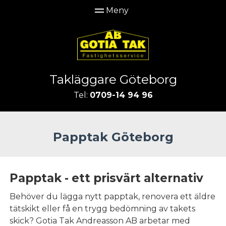
Takläggare Göteborg
Tel:
0709-14 94 96
Papptak Göteborg
Papptak - ett prisvärt alternativ
Behöver du lägga nytt papptak, renovera ett äldre
tätskikt eller få en trygg bedömning av takets
skick? Gotia Tak Andreasson AB arbetar med