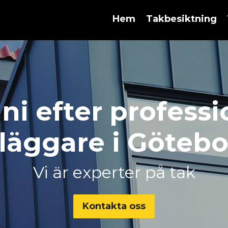
g
Hem
Takbesiktning
 ni efter professi
läggare i Göteb
Vi är experter på tak
Kontakta oss