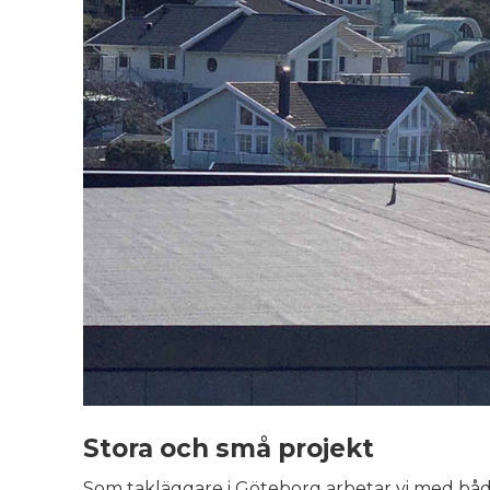
Stora och små projekt
Som takläggare i Göteborg arbetar vi med båd