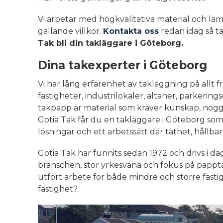
Vi arbetar med högkvalitativa material och läm
gällande villkor.
Kontakta oss
redan idag så ta
Tak bli din takläggare i Göteborg.
Dina takexperter i Göteborg
Vi har lång erfarenhet av takläggning på allt frå
fastigheter, industrilokaler, altaner, parkeri
takpapp är material som kräver kunskap, noggr
Gotia Tak får du en takläggare i Göteborg som
lösningar och ett arbetssätt där täthet, hållbarh
Gotia Tak har funnits sedan 1972 och drivs i 
branschen, stor yrkesvana och fokus på pappt
utfört arbete för både mindre och större fastig
fastighet?