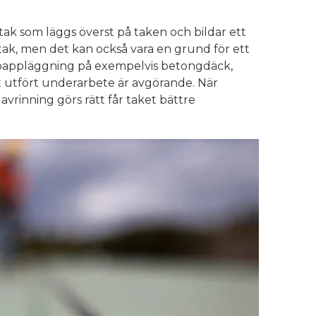
ak som läggs överst på taken och bildar ett
t tak, men det kan också vara en grund för ett
 pappläggning på exempelvis betongdäck,
t utfört underarbete är avgörande. När
vrinning görs rätt får taket bättre