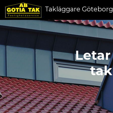
Takläggare Götebor
Letar
tak