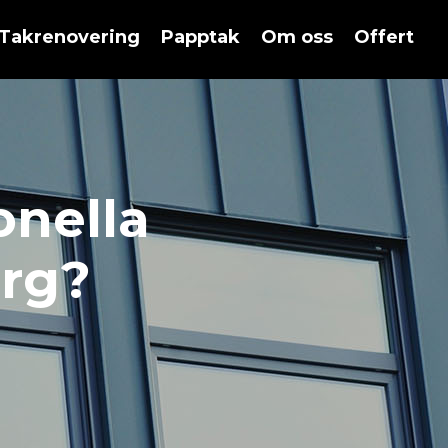
Takrenovering
Papptak
Om oss
Offert
onella
org?